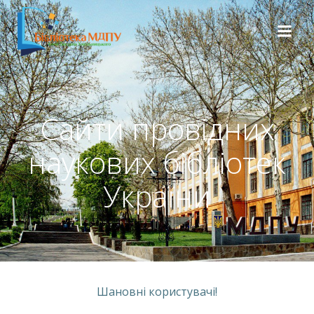
Сайти провідних
наукових бібліотек
України
Шановні користувачі!