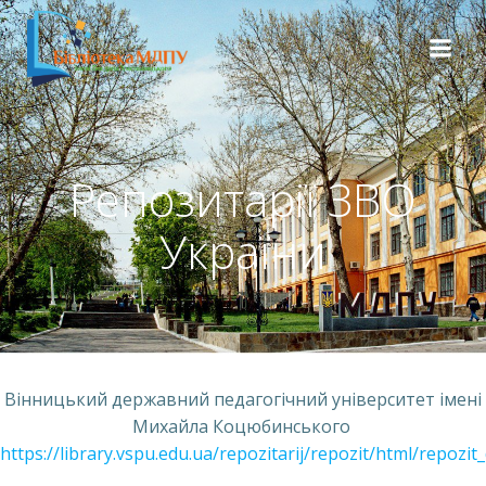
Репозитарії ЗВО
України
Вінницький державний педагогічний університет імені
Михайла Коцюбинського
https://library.vspu.edu.ua/repozitarij/repozit/html/repozit