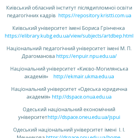
Київський обласний інститут післядипломної освіти
педагогічних кадрів
https://repository.kristti.com.ua
Київський університет імені Бориса Грінченка
https://elibrary.kubg.edu.ua/view/subjects/artdbep.html
Національний педагогічний університет імені М. П.
Драгоманова
https://enpuir.npu.edu.ua/
Національний університет «Києво-Могилянська
академія»
http://ekmair.ukma.edu.ua
Національний університет «Одеська юридична
академія»
http://dspace.onua.edu.ua
Одеський національний економічний
університет
http://dspace.oneu.edu.ua/jspui
Одеський національний університет імені І. І.
Мечникова
https://dspace.onu.edu.ua/home