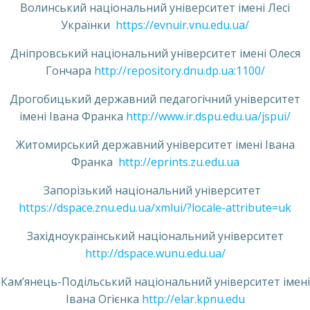
Волинський національний університет імені Лесі
Українки
https://evnuir.vnu.edu.ua/
Дніпровський національний університет імені Олеся
Гончара
http://repository.dnu.dp.ua:1100/
Дрогобицький державний педагогічний університет
імені Івана Франка
http://www.ir.dspu.edu.ua/jspui/
Житомирський державний університет імені Івана
Франка
http://eprints.zu.edu.ua
Запорізький національний університет
https://dspace.znu.edu.ua/xmlui/?locale-attribute=uk
Західноукраїнський національний університет
http://dspace.wunu.edu.ua/
Кам’янець-Подільський національний університет імені
Івана Огієнка
http://elar.kpnu.edu